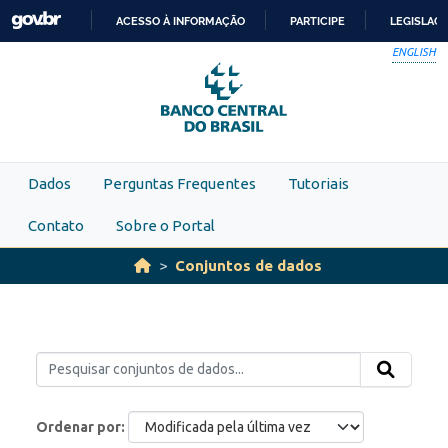
Skip to main content
ACESSO À INFORMAÇÃO
PARTICIPE
LEGISLAÇ
IR
ENGLISH
PARA
O
CONTEÚDO
Dados
Perguntas Frequentes
Tutoriais
Contato
Sobre o Portal
Conjuntos de dados
Ordenar por