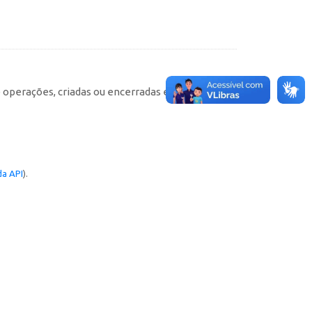
e operações, criadas ou encerradas em cada
a API
).