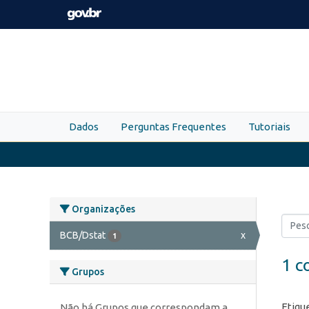
Skip to main content
Dados
Perguntas Frequentes
Tutoriais
Organizações
BCB/Dstat
x
1
1 c
Grupos
Etiqu
Não há Grupos que correspondam a