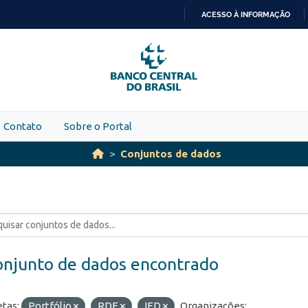
ACESSO À INFORMAÇÃO
IR
PARA
O
CONTEÚDO
Contato
Sobre o Portal
Conjuntos de dados
onjunto de dados encontrado
etas:
Portfólio
RDE
IED
Organizações: