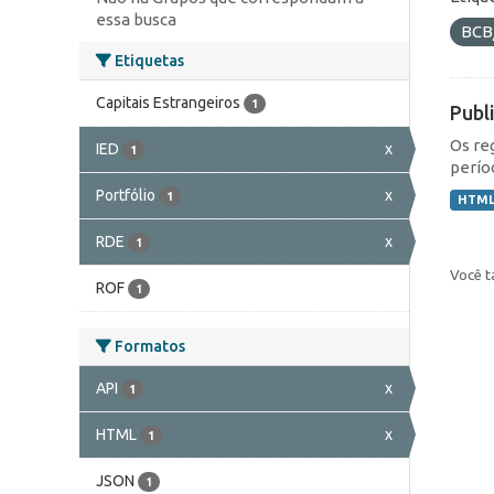
essa busca
BCB
Etiquetas
Capitais Estrangeiros
1
Publ
Os re
IED
x
1
perío
Portfólio
x
1
HTM
RDE
x
1
Você t
ROF
1
Formatos
API
x
1
HTML
x
1
JSON
1