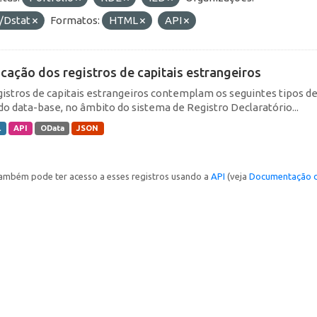
/Dstat
Formatos:
HTML
API
icação dos registros de capitais estrangeiros
gistros de capitais estrangeiros contemplam os seguintes tipos d
do data-base, no âmbito do sistema de Registro Declaratório...
L
API
OData
JSON
ambém pode ter acesso a esses registros usando a
API
(veja
Documentação d