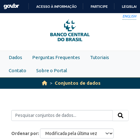
Skip to main content
ACESSO À INFORMAÇÃO
PARTICIPE
LEGISLAÇ
IR
ENGLISH
PARA
O
CONTEÚDO
Dados
Perguntas Frequentes
Tutoriais
Contato
Sobre o Portal
Conjuntos de dados
Ordenar por