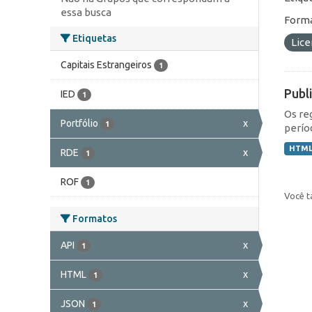
essa busca
Forma
Etiquetas
Lic
Capitais Estrangeiros
1
Publ
IED
1
Os re
Portfólio
x
1
perío
HTM
RDE
x
1
ROF
1
Você t
Formatos
API
x
1
HTML
x
1
JSON
x
1