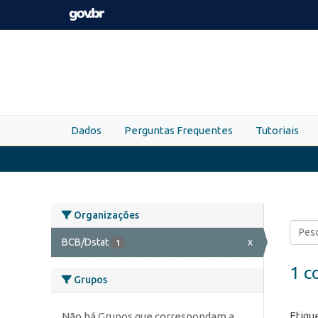
Skip to main content
Dados
Perguntas Frequentes
Tutoriais
Organizações
BCB/Dstat
x
1
1 c
Grupos
Etiqu
Não há Grupos que correspondam a