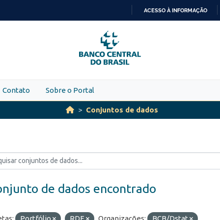
ACESSO À INFORMAÇÃO
IR
PARA
O
CONTEÚDO
Contato
Sobre o Portal
Conjuntos de dados
onjunto de dados encontrado
etas:
Portfólio
RDE
Organizações:
BCB/Dstat