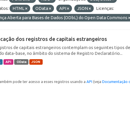
tos:
HTML
OData
API
JSON
Licenças:
ença Aberta para Bases de Dados (ODbL) do Open Data Commons
icação dos registros de capitais estrangeiros
gistros de capitais estrangeiros contemplam os seguintes tipos d
do data-base, no âmbito do sistema de Registro Declaratório...
L
API
OData
JSON
ambém pode ter acesso a esses registros usando a
API
(veja
Documentação d