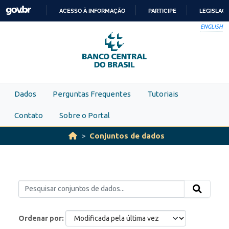
Skip to main content
ACESSO À INFORMAÇÃO
PARTICIPE
LEGISLAÇ
IR
ENGLISH
PARA
O
CONTEÚDO
Dados
Perguntas Frequentes
Tutoriais
Contato
Sobre o Portal
Conjuntos de dados
Ordenar por