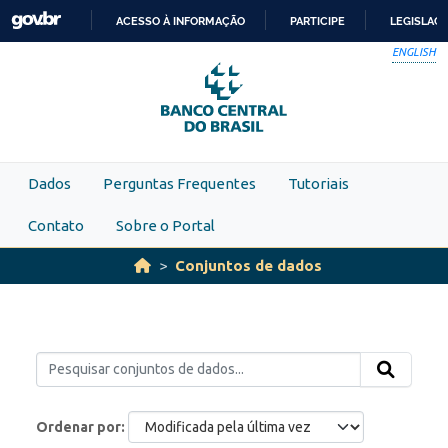
Skip to main content
ACESSO À INFORMAÇÃO
PARTICIPE
LEGISLAÇ
IR
ENGLISH
PARA
O
CONTEÚDO
Dados
Perguntas Frequentes
Tutoriais
Contato
Sobre o Portal
Conjuntos de dados
Ordenar por