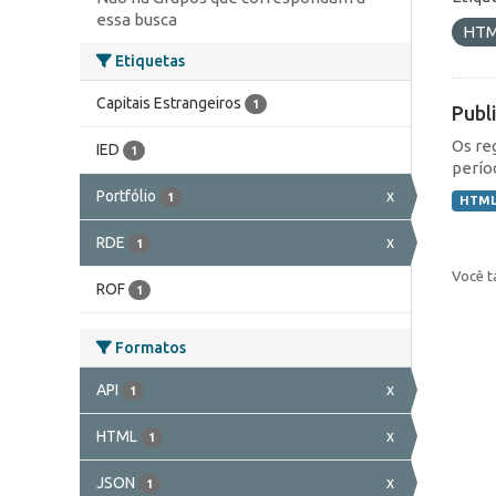
essa busca
HT
Etiquetas
Capitais Estrangeiros
1
Publ
Os re
IED
1
perío
Portfólio
x
1
HTM
RDE
x
1
Você t
ROF
1
Formatos
API
x
1
HTML
x
1
JSON
x
1