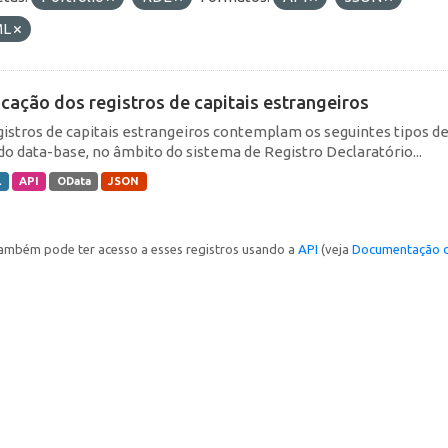
ML
icação dos registros de capitais estrangeiros
gistros de capitais estrangeiros contemplam os seguintes tipos d
do data-base, no âmbito do sistema de Registro Declaratório...
L
API
OData
JSON
ambém pode ter acesso a esses registros usando a
API
(veja
Documentação d