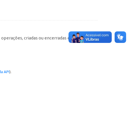
e operações, criadas ou encerradas em cada
a API
).