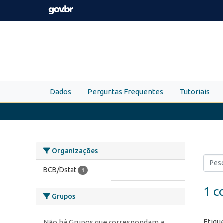
Skip to main content
Dados
Perguntas Frequentes
Tutoriais
Organizações
BCB/Dstat
1
1 c
Grupos
Etiqu
Não há Grupos que correspondam a