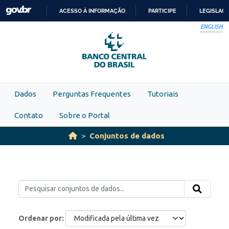
Skip to main content
ACESSO À INFORMAÇÃO
PARTICIPE
LEGISLAÇ
IR
ENGLISH
PARA
O
CONTEÚDO
Dados
Perguntas Frequentes
Tutoriais
Contato
Sobre o Portal
Conjuntos de dados
Ordenar por