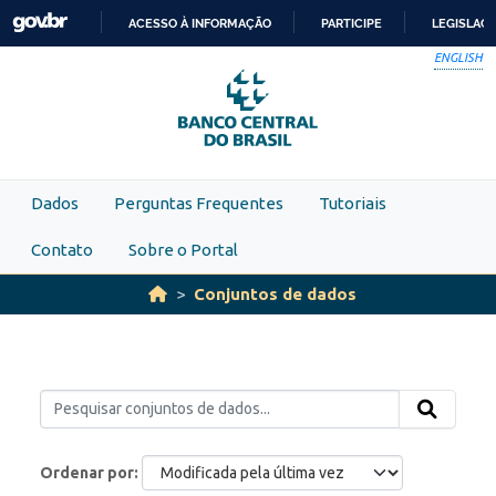
Skip to main content
ACESSO À INFORMAÇÃO
PARTICIPE
LEGISLAÇ
IR
ENGLISH
PARA
O
CONTEÚDO
Dados
Perguntas Frequentes
Tutoriais
Contato
Sobre o Portal
Conjuntos de dados
Ordenar por