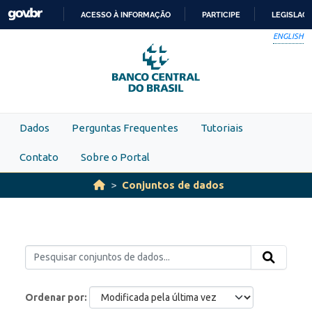
Skip to main content
ACESSO À INFORMAÇÃO
PARTICIPE
LEGISLAÇ
IR
ENGLISH
PARA
O
CONTEÚDO
Dados
Perguntas Frequentes
Tutoriais
Contato
Sobre o Portal
Conjuntos de dados
Ordenar por