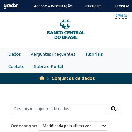
Skip to main content
ACESSO À INFORMAÇÃO
PARTICIPE
LEGISLAÇ
IR
ENGLISH
PARA
O
CONTEÚDO
Dados
Perguntas Frequentes
Tutoriais
Contato
Sobre o Portal
Conjuntos de dados
Ordenar por