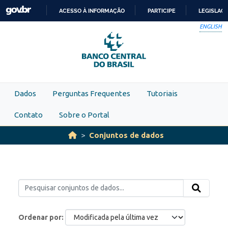
Skip to main content
ACESSO À INFORMAÇÃO
PARTICIPE
LEGISLAÇ
IR
ENGLISH
PARA
O
CONTEÚDO
Dados
Perguntas Frequentes
Tutoriais
Contato
Sobre o Portal
Conjuntos de dados
Ordenar por