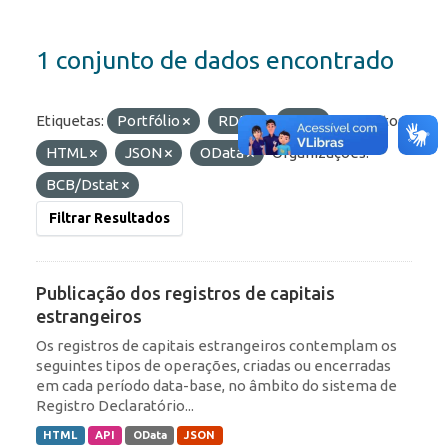
1 conjunto de dados encontrado
Etiquetas:
Portfólio
RDE
IED
Formatos:
HTML
JSON
OData
Organizações:
BCB/Dstat
Filtrar Resultados
Publicação dos registros de capitais
estrangeiros
Os registros de capitais estrangeiros contemplam os
seguintes tipos de operações, criadas ou encerradas
em cada período data-base, no âmbito do sistema de
Registro Declaratório...
HTML
API
OData
JSON