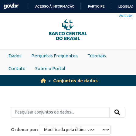
Skip to main content
ACESSO À INFORMAÇÃO
PARTICIPE
LEGISLAÇ
IR
ENGLISH
PARA
O
CONTEÚDO
Dados
Perguntas Frequentes
Tutoriais
Contato
Sobre o Portal
Conjuntos de dados
Ordenar por