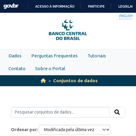
Skip to main content
ACESSO À INFORMAÇÃO
PARTICIPE
LEGISLAÇ
IR
ENGLISH
PARA
O
CONTEÚDO
Dados
Perguntas Frequentes
Tutoriais
Contato
Sobre o Portal
Conjuntos de dados
Ordenar por