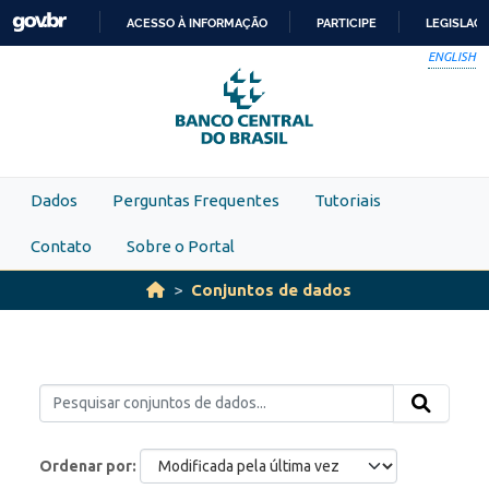
Skip to main content
ACESSO À INFORMAÇÃO
PARTICIPE
LEGISLAÇ
IR
ENGLISH
PARA
O
CONTEÚDO
Dados
Perguntas Frequentes
Tutoriais
Contato
Sobre o Portal
Conjuntos de dados
Ordenar por