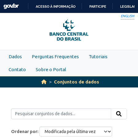
Skip to main content
ACESSO À INFORMAÇÃO
PARTICIPE
LEGISLAÇ
IR
ENGLISH
PARA
O
CONTEÚDO
Dados
Perguntas Frequentes
Tutoriais
Contato
Sobre o Portal
Conjuntos de dados
Ordenar por