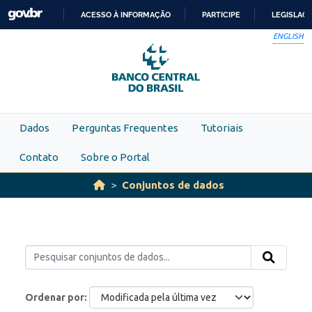
Skip to main content
ACESSO À INFORMAÇÃO
PARTICIPE
LEGISLAÇ
IR
ENGLISH
PARA
O
CONTEÚDO
Dados
Perguntas Frequentes
Tutoriais
Contato
Sobre o Portal
Conjuntos de dados
Ordenar por