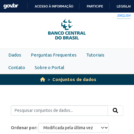
Skip to main content
ACESSO À INFORMAÇÃO
PARTICIPE
LEGISLAÇ
IR
ENGLISH
PARA
O
CONTEÚDO
Dados
Perguntas Frequentes
Tutoriais
Contato
Sobre o Portal
Conjuntos de dados
Ordenar por