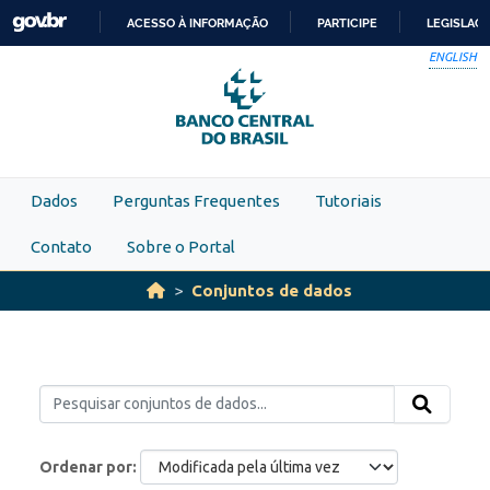
Skip to main content
ACESSO À INFORMAÇÃO
PARTICIPE
LEGISLAÇ
IR
ENGLISH
PARA
O
CONTEÚDO
Dados
Perguntas Frequentes
Tutoriais
Contato
Sobre o Portal
Conjuntos de dados
Ordenar por