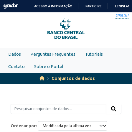
Skip to main content
ACESSO À INFORMAÇÃO
PARTICIPE
LEGISLAÇ
IR
ENGLISH
PARA
O
CONTEÚDO
Dados
Perguntas Frequentes
Tutoriais
Contato
Sobre o Portal
Conjuntos de dados
Ordenar por