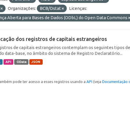
F
Organizações:
BCB/Dstat
Licenças:
ença Aberta para Bases de Dados (ODbL) do Open Data Commons
icação dos registros de capitais estrangeiros
gistros de capitais estrangeiros contemplam os seguintes tipos d
do data-base, no âmbito do sistema de Registro Declaratório...
L
API
OData
JSON
ambém pode ter acesso a esses registros usando a
API
(veja
Documentação d