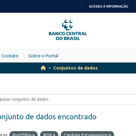
ACESSO À INFORMAÇÃO
IR
PARA
O
CONTEÚDO
Contato
Sobre o Portal
Conjuntos de dados
onjunto de dados encontrado
etas:
Portfólio
RDE
Capitais Estrangeiros