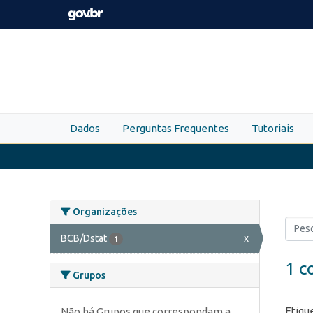
Skip to main content
Dados
Perguntas Frequentes
Tutoriais
Organizações
BCB/Dstat
x
1
1 c
Grupos
Etiqu
Não há Grupos que correspondam a