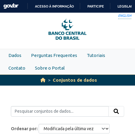
Skip to main content
ACESSO À INFORMAÇÃO
PARTICIPE
LEGISLAÇ
IR
ENGLISH
PARA
O
CONTEÚDO
Dados
Perguntas Frequentes
Tutoriais
Contato
Sobre o Portal
Conjuntos de dados
Ordenar por