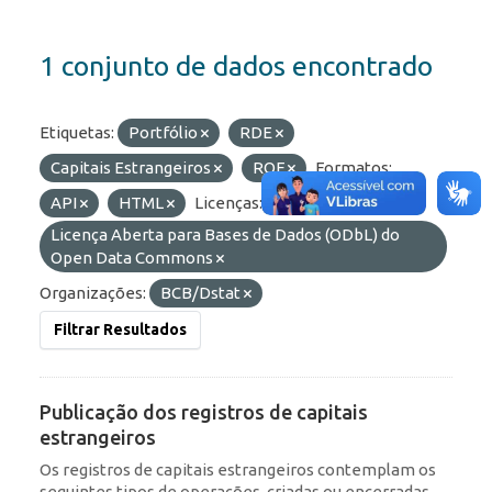
1 conjunto de dados encontrado
Etiquetas:
Portfólio
RDE
Capitais Estrangeiros
ROF
Formatos:
API
HTML
Licenças:
Licença Aberta para Bases de Dados (ODbL) do
Open Data Commons
Organizações:
BCB/Dstat
Filtrar Resultados
Publicação dos registros de capitais
estrangeiros
Os registros de capitais estrangeiros contemplam os
seguintes tipos de operações, criadas ou encerradas