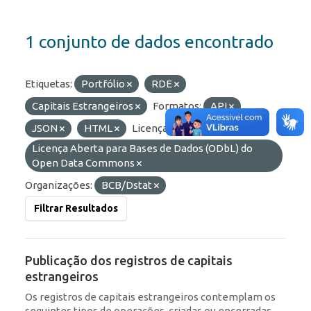
1 conjunto de dados encontrado
Etiquetas:
Portfólio
RDE
Capitais Estrangeiros
Formatos:
API
JSON
HTML
Licenças:
Licença Aberta para Bases de Dados (ODbL) do
Open Data Commons
Organizações:
BCB/Dstat
Filtrar Resultados
Publicação dos registros de capitais
estrangeiros
Os registros de capitais estrangeiros contemplam os
seguintes tipos de operações, criadas ou encerradas