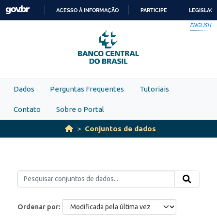
Skip to main content
ACESSO À INFORMAÇÃO
PARTICIPE
LEGISLAÇ
IR
ENGLISH
PARA
O
CONTEÚDO
Dados
Perguntas Frequentes
Tutoriais
Contato
Sobre o Portal
Conjuntos de dados
Ordenar por