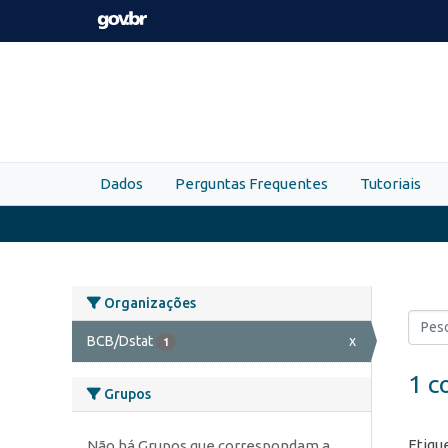
Skip to main content
Dados
Perguntas Frequentes
Tutoriais
Organizações
BCB/Dstat
x
1
1 c
Grupos
Etiqu
Não há Grupos que correspondam a