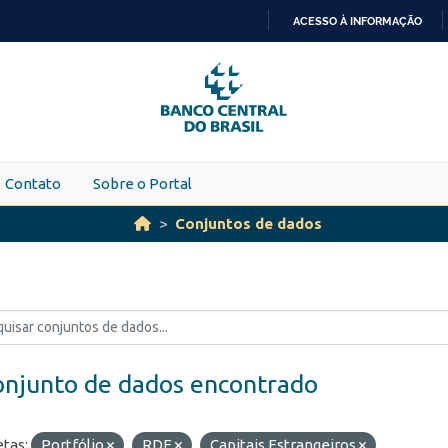
ACESSO À INFORMAÇÃO
IR
PARA
O
CONTEÚDO
Contato
Sobre o Portal
Conjuntos de dados
onjunto de dados encontrado
etas:
Portfólio
RDE
Capitais Estrangeiros