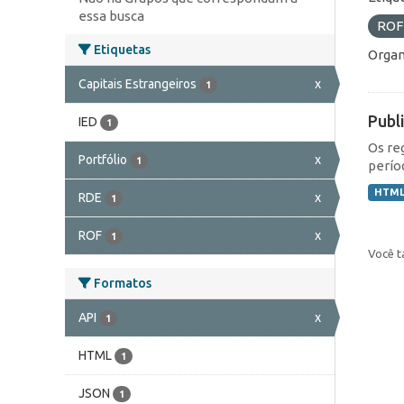
essa busca
RO
Etiquetas
Organ
Capitais Estrangeiros
x
1
Publ
IED
1
Os re
Portfólio
x
1
perío
HTM
RDE
x
1
ROF
x
1
Você t
Formatos
API
x
1
HTML
1
JSON
1