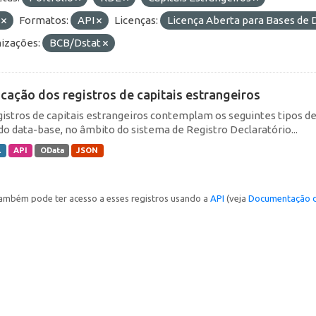
F
Formatos:
API
Licenças:
Licença Aberta para Bases d
izações:
BCB/Dstat
icação dos registros de capitais estrangeiros
gistros de capitais estrangeiros contemplam os seguintes tipos d
do data-base, no âmbito do sistema de Registro Declaratório...
L
API
OData
JSON
ambém pode ter acesso a esses registros usando a
API
(veja
Documentação d