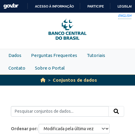
Skip to main content
ACESSO À INFORMAÇÃO
PARTICIPE
LEGISLAÇ
IR
ENGLISH
PARA
O
CONTEÚDO
Dados
Perguntas Frequentes
Tutoriais
Contato
Sobre o Portal
Conjuntos de dados
Ordenar por