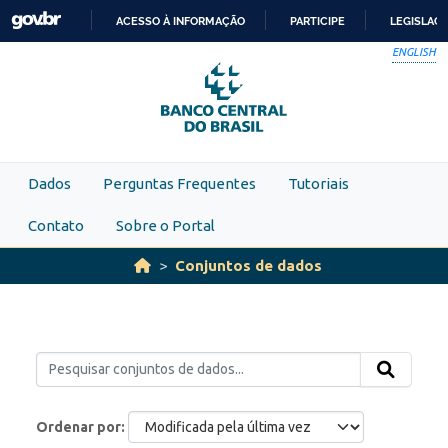
Skip to main content
ACESSO À INFORMAÇÃO
PARTICIPE
LEGISLAÇ
IR
ENGLISH
PARA
O
CONTEÚDO
Dados
Perguntas Frequentes
Tutoriais
Contato
Sobre o Portal
Conjuntos de dados
Ordenar por