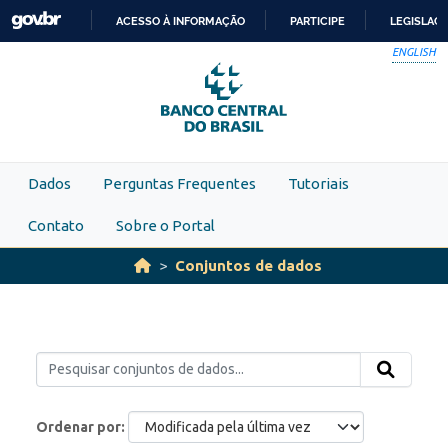
Skip to main content
ACESSO À INFORMAÇÃO
PARTICIPE
LEGISLAÇ
IR
ENGLISH
PARA
O
CONTEÚDO
Dados
Perguntas Frequentes
Tutoriais
Contato
Sobre o Portal
Conjuntos de dados
Ordenar por