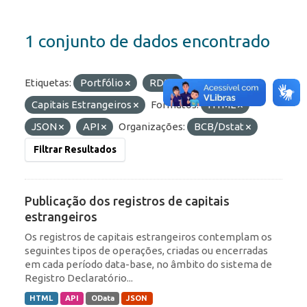
1 conjunto de dados encontrado
Etiquetas:
Portfólio
RDE
Capitais Estrangeiros
Formatos:
HTML
JSON
API
Organizações:
BCB/Dstat
Filtrar Resultados
Publicação dos registros de capitais
estrangeiros
Os registros de capitais estrangeiros contemplam os
seguintes tipos de operações, criadas ou encerradas
em cada período data-base, no âmbito do sistema de
Registro Declaratório...
HTML
API
OData
JSON