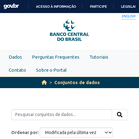
Skip to main content
ACESSO À INFORMAÇÃO
PARTICIPE
LEGISLAÇ
IR
ENGLISH
PARA
O
CONTEÚDO
Dados
Perguntas Frequentes
Tutoriais
Contato
Sobre o Portal
Conjuntos de dados
Ordenar por