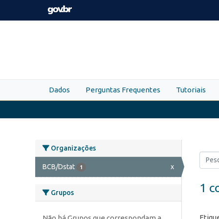
Skip to main content
Dados
Perguntas Frequentes
Tutoriais
Organizações
BCB/Dstat
x
1
1 c
Grupos
Etiqu
Não há Grupos que correspondam a