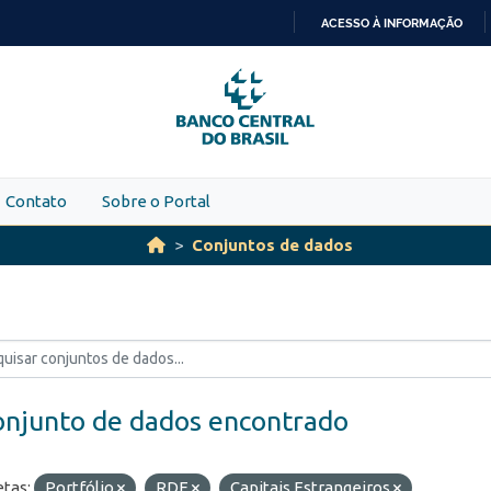
ACESSO À INFORMAÇÃO
IR
PARA
O
CONTEÚDO
Contato
Sobre o Portal
Conjuntos de dados
onjunto de dados encontrado
etas:
Portfólio
RDE
Capitais Estrangeiros