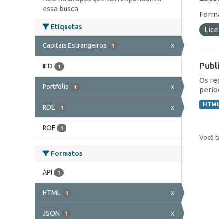
essa busca
Forma
Etiquetas
Lic
Capitais Estrangeiros
x
1
Publ
IED
1
Os re
Portfólio
x
1
perío
HTM
RDE
x
1
ROF
1
Você t
Formatos
API
1
HTML
x
1
JSON
x
1