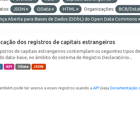
tos:
JSON
OData
HTML
Organizações:
BCB/Dsta
ença Aberta para Bases de Dados (ODbL) do Open Data Commons
icação dos registros de capitais estrangeiros
gistros de capitais estrangeiros contemplam os seguintes tipos d
do data-base, no âmbito do sistema de Registro Declaratório...
L
API
OData
JSON
ambém pode ter acesso a esses registros usando a
API
(veja
Documentação d