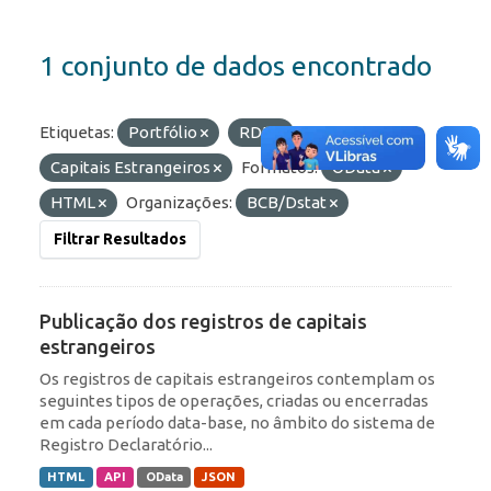
1 conjunto de dados encontrado
Etiquetas:
Portfólio
RDE
Capitais Estrangeiros
Formatos:
OData
HTML
Organizações:
BCB/Dstat
Filtrar Resultados
Publicação dos registros de capitais
estrangeiros
Os registros de capitais estrangeiros contemplam os
seguintes tipos de operações, criadas ou encerradas
em cada período data-base, no âmbito do sistema de
Registro Declaratório...
HTML
API
OData
JSON