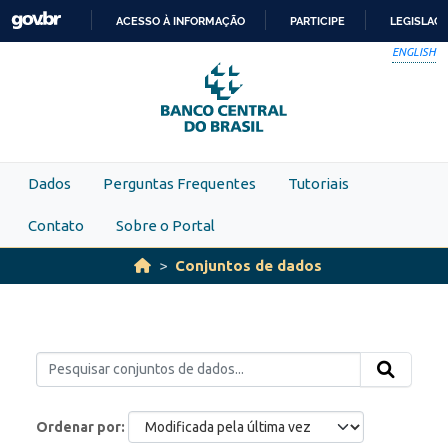
Skip to main content
ACESSO À INFORMAÇÃO
PARTICIPE
LEGISLAÇ
IR
ENGLISH
PARA
O
CONTEÚDO
Dados
Perguntas Frequentes
Tutoriais
Contato
Sobre o Portal
Conjuntos de dados
Ordenar por