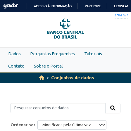
Skip to main content
ACESSO À INFORMAÇÃO
PARTICIPE
LEGISLAÇ
IR
ENGLISH
PARA
O
CONTEÚDO
Dados
Perguntas Frequentes
Tutoriais
Contato
Sobre o Portal
Conjuntos de dados
Ordenar por