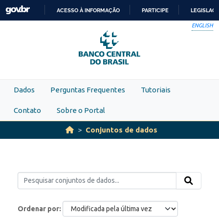
Skip to main content
ACESSO À INFORMAÇÃO
PARTICIPE
LEGISLAÇ
IR
ENGLISH
PARA
O
CONTEÚDO
Dados
Perguntas Frequentes
Tutoriais
Contato
Sobre o Portal
Conjuntos de dados
Ordenar por