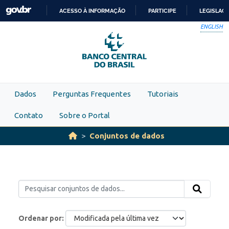
Skip to main content
ACESSO À INFORMAÇÃO
PARTICIPE
LEGISLAÇ
IR
ENGLISH
PARA
O
CONTEÚDO
Dados
Perguntas Frequentes
Tutoriais
Contato
Sobre o Portal
Conjuntos de dados
Ordenar por