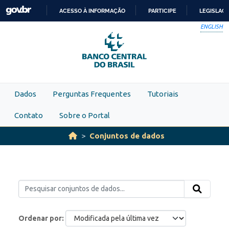
Skip to main content
ACESSO À INFORMAÇÃO
PARTICIPE
LEGISLAÇ
IR
ENGLISH
PARA
O
CONTEÚDO
Dados
Perguntas Frequentes
Tutoriais
Contato
Sobre o Portal
Conjuntos de dados
Ordenar por