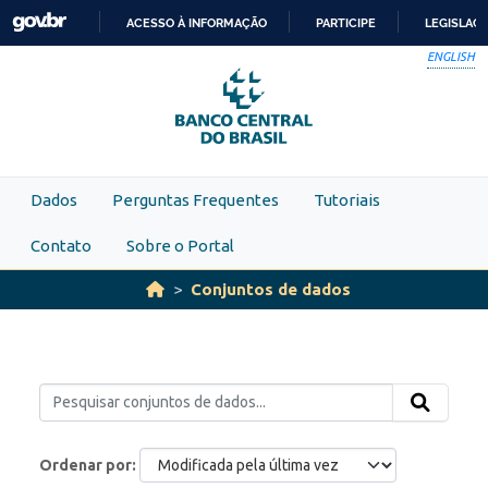
Skip to main content
ACESSO À INFORMAÇÃO
PARTICIPE
LEGISLAÇ
IR
ENGLISH
PARA
O
CONTEÚDO
Dados
Perguntas Frequentes
Tutoriais
Contato
Sobre o Portal
Conjuntos de dados
Ordenar por