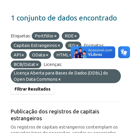
1 conjunto de dados encontrado
Etiquetas:
Portfólio
RDE
Capitais Estrangeiros
IED
Formatos:
API
OData
HTML
Organizações:
BCB/Dstat
Licenças:
Licença Aberta para Bases de Dados (ODbL) do
Open Data Commons
Filtrar Resultados
Publicação dos registros de capitais
estrangeiros
Os registros de capitais estrangeiros contemplam os
seguintes tipos de operações, criadas ou encerradas