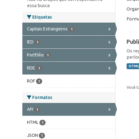
essa busca
Organ
Etiquetas
Forma
Capitais Estrangeiros
x
1
Publ
IED
x
1
Os re
Portfólio
x
1
perío
HTM
RDE
x
1
ROF
1
Você t
Formatos
API
x
1
HTML
1
JSON
1