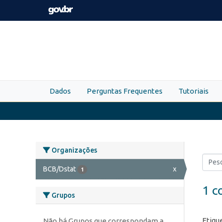
Skip to main content
Dados
Perguntas Frequentes
Tutoriais
Organizações
BCB/Dstat
x
1
1 c
Grupos
Etiqu
Não há Grupos que correspondam a