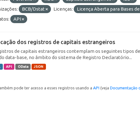
izações:
BCB/Dstat
Licenças:
Licença Aberta para Bases 
tos:
API
icação dos registros de capitais estrangeiros
gistros de capitais estrangeiros contemplam os seguintes tipos d
do data-base, no âmbito do sistema de Registro Declaratório...
L
API
OData
JSON
ambém pode ter acesso a esses registros usando a
API
(veja
Documentação d