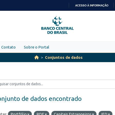
ACESSO À INFORMAÇÃO
IR
PARA
O
CONTEÚDO
Contato
Sobre o Portal
Conjuntos de dados
onjunto de dados encontrado
etas:
Portfólio
RDE
Capitais Estrangeiros
IED