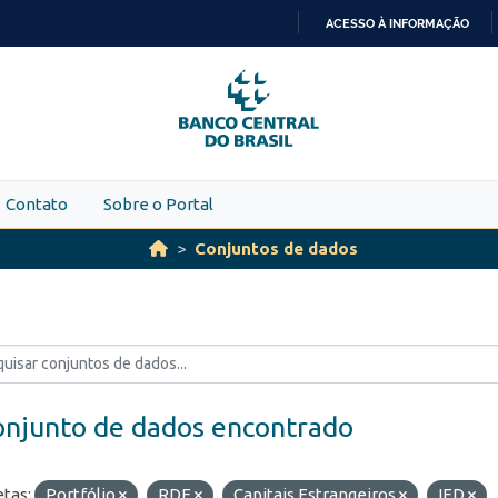
ACESSO À INFORMAÇÃO
IR
PARA
O
CONTEÚDO
Contato
Sobre o Portal
Conjuntos de dados
onjunto de dados encontrado
etas:
Portfólio
RDE
Capitais Estrangeiros
IED