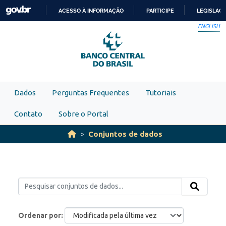
Skip to main content
ACESSO À INFORMAÇÃO
PARTICIPE
LEGISLAÇ
IR
ENGLISH
PARA
O
CONTEÚDO
Dados
Perguntas Frequentes
Tutoriais
Contato
Sobre o Portal
Conjuntos de dados
Ordenar por