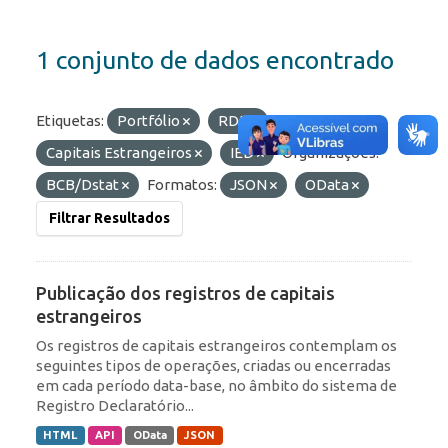
1 conjunto de dados encontrado
Etiquetas:
Portfólio
RDE
Capitais Estrangeiros
IED
Organizações:
BCB/Dstat
Formatos:
JSON
OData
Filtrar Resultados
Publicação dos registros de capitais
estrangeiros
Os registros de capitais estrangeiros contemplam os
seguintes tipos de operações, criadas ou encerradas
em cada período data-base, no âmbito do sistema de
Registro Declaratório...
HTML
API
OData
JSON