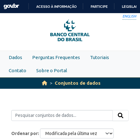
Skip to main content
ACESSO À INFORMAÇÃO
PARTICIPE
LEGISLAÇ
IR
ENGLISH
PARA
O
CONTEÚDO
Dados
Perguntas Frequentes
Tutoriais
Contato
Sobre o Portal
Conjuntos de dados
Ordenar por