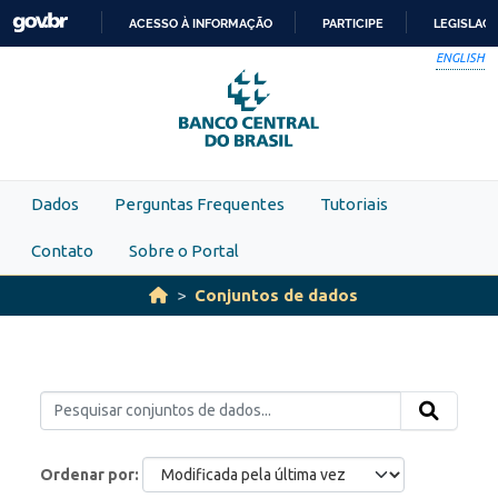
Skip to main content
ACESSO À INFORMAÇÃO
PARTICIPE
LEGISLAÇ
IR
ENGLISH
PARA
O
CONTEÚDO
Dados
Perguntas Frequentes
Tutoriais
Contato
Sobre o Portal
Conjuntos de dados
Ordenar por