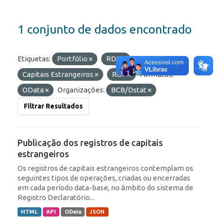
1 conjunto de dados encontrado
Etiquetas:
Portfólio
RDE
Capitais Estrangeiros
ROF
Formatos:
OData
Organizações:
BCB/Dstat
Filtrar Resultados
Publicação dos registros de capitais
estrangeiros
Os registros de capitais estrangeiros contemplam os
seguintes tipos de operações, criadas ou encerradas
em cada período data-base, no âmbito do sistema de
Registro Declaratório...
HTML
API
OData
JSON