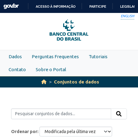
Skip to main content
ACESSO À INFORMAÇÃO
PARTICIPE
LEGISLAÇ
IR
ENGLISH
PARA
O
CONTEÚDO
Dados
Perguntas Frequentes
Tutoriais
Contato
Sobre o Portal
Conjuntos de dados
Ordenar por