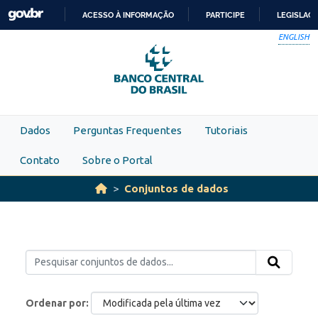
Skip to main content
ACESSO À INFORMAÇÃO
PARTICIPE
LEGISLAÇ
IR
ENGLISH
PARA
O
CONTEÚDO
Dados
Perguntas Frequentes
Tutoriais
Contato
Sobre o Portal
Conjuntos de dados
Ordenar por