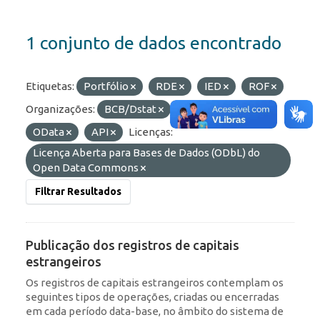
1 conjunto de dados encontrado
Etiquetas:
Portfólio
RDE
IED
ROF
Organizações:
BCB/Dstat
Formatos:
JSON
OData
API
Licenças:
Licença Aberta para Bases de Dados (ODbL) do
Open Data Commons
Filtrar Resultados
Publicação dos registros de capitais
estrangeiros
Os registros de capitais estrangeiros contemplam os
seguintes tipos de operações, criadas ou encerradas
em cada período data-base, no âmbito do sistema de