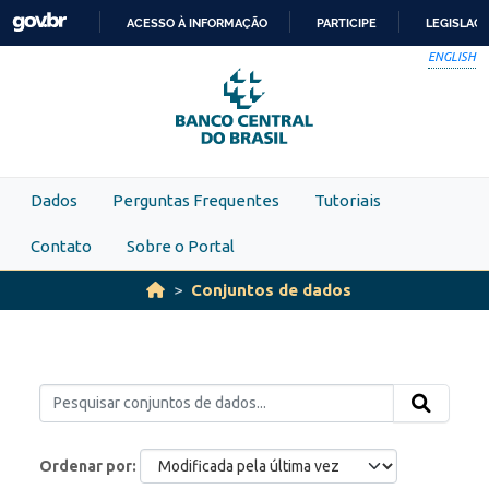
Skip to main content
ACESSO À INFORMAÇÃO
PARTICIPE
LEGISLAÇ
IR
ENGLISH
PARA
O
CONTEÚDO
Dados
Perguntas Frequentes
Tutoriais
Contato
Sobre o Portal
Conjuntos de dados
Ordenar por