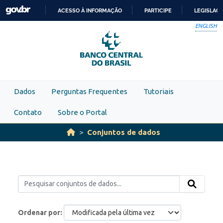
Skip to main content
ACESSO À INFORMAÇÃO
PARTICIPE
LEGISLAÇ
IR
ENGLISH
PARA
O
CONTEÚDO
Dados
Perguntas Frequentes
Tutoriais
Contato
Sobre o Portal
Conjuntos de dados
Ordenar por