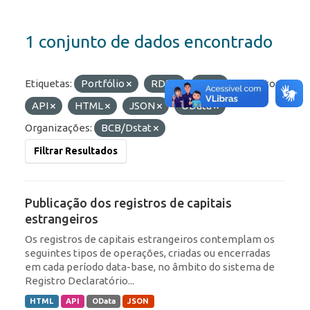
1 conjunto de dados encontrado
Etiquetas:
Portfólio
RDE
IED
Formatos:
API
HTML
JSON
OData
Organizações:
BCB/Dstat
Filtrar Resultados
Publicação dos registros de capitais
estrangeiros
Os registros de capitais estrangeiros contemplam os
seguintes tipos de operações, criadas ou encerradas
em cada período data-base, no âmbito do sistema de
Registro Declaratório...
HTML
API
OData
JSON