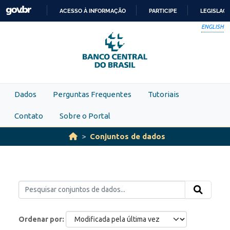
Skip to main content
ACESSO À INFORMAÇÃO
PARTICIPE
LEGISLAÇ
IR
ENGLISH
PARA
O
CONTEÚDO
Dados
Perguntas Frequentes
Tutoriais
Contato
Sobre o Portal
Conjuntos de dados
Ordenar por