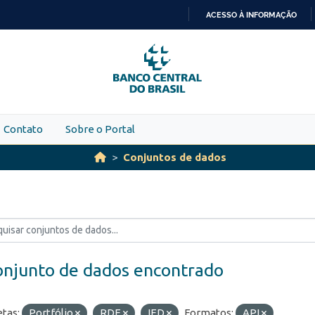
ACESSO À INFORMAÇÃO
IR
PARA
O
CONTEÚDO
Contato
Sobre o Portal
Conjuntos de dados
onjunto de dados encontrado
etas:
Portfólio
RDE
IED
Formatos:
API