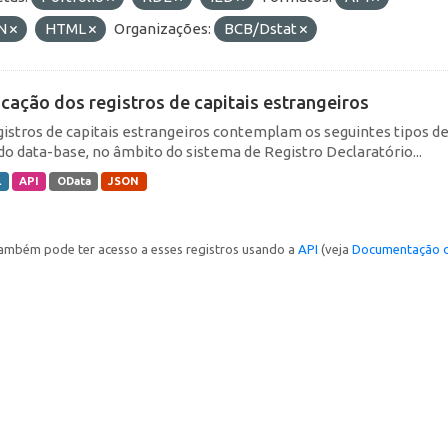
N
HTML
Organizações:
BCB/Dstat
icação dos registros de capitais estrangeiros
gistros de capitais estrangeiros contemplam os seguintes tipos d
do data-base, no âmbito do sistema de Registro Declaratório...
L
API
OData
JSON
ambém pode ter acesso a esses registros usando a
API
(veja
Documentação d