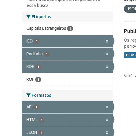
essa busca
JSO
Etiquetas
Capitais Estrangeiros
1
Publ
Os re
IED
x
1
perío
Portfólio
x
1
HTM
RDE
x
1
Você t
ROF
1
Formatos
API
x
1
HTML
x
1
JSON
x
1