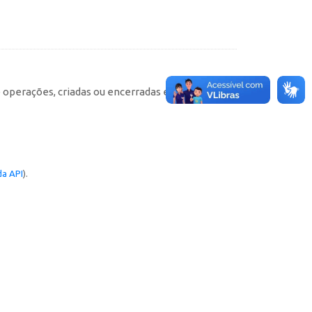
e operações, criadas ou encerradas em cada
a API
).