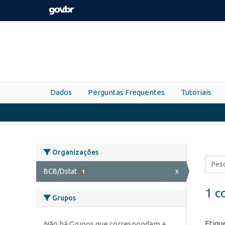
Skip to main content
Dados
Perguntas Frequentes
Tutoriais
Organizações
BCB/Dstat
x
1
1 c
Grupos
Etiqu
Não há Grupos que correspondam a