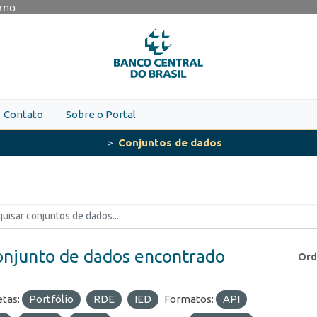
erno
Contato
Sobre o Portal
Conjuntos de dados
onjunto de dados encontrado
Ord
etas:
Portfólio
RDE
IED
Formatos:
API