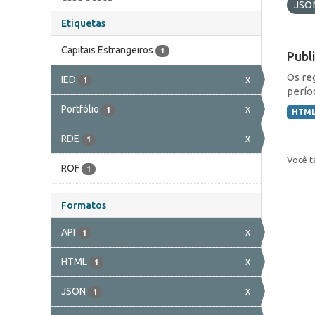
JSO
Etiquetas
Capitais Estrangeiros
1
Publ
Os re
IED
x
1
perío
Portfólio
x
1
HTM
RDE
x
1
Você t
ROF
1
Formatos
API
x
1
HTML
x
1
JSON
x
1