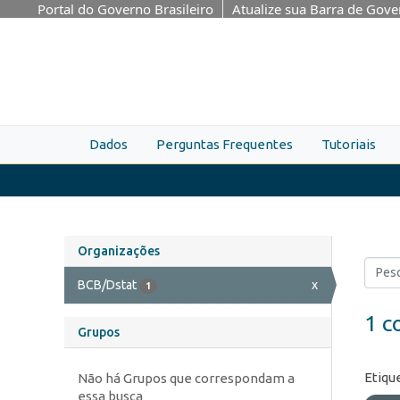
Skip to main content
Portal do Governo Brasileiro
Atualize sua Barra de Gov
Dados
Perguntas Frequentes
Tutoriais
Organizações
BCB/Dstat
x
1
1 c
Grupos
Etiqu
Não há Grupos que correspondam a
essa busca