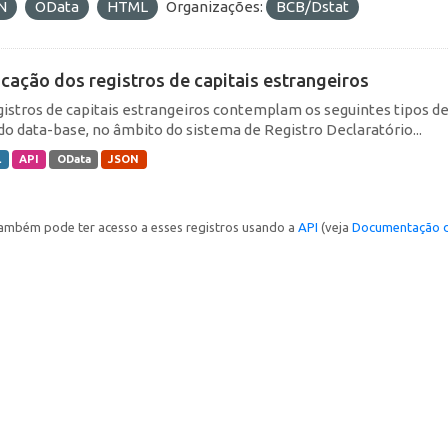
N
OData
HTML
Organizações:
BCB/Dstat
icação dos registros de capitais estrangeiros
gistros de capitais estrangeiros contemplam os seguintes tipos d
do data-base, no âmbito do sistema de Registro Declaratório...
L
API
OData
JSON
ambém pode ter acesso a esses registros usando a
API
(veja
Documentação d