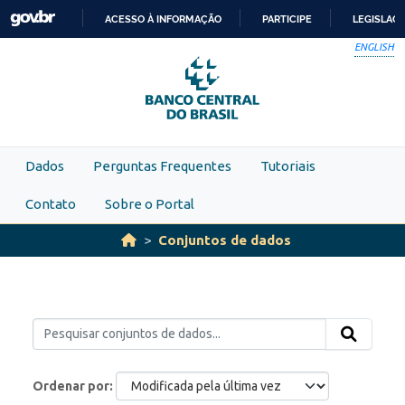
Skip to main content
ACESSO À INFORMAÇÃO
PARTICIPE
LEGISLAÇ
IR
ENGLISH
PARA
O
CONTEÚDO
Dados
Perguntas Frequentes
Tutoriais
Contato
Sobre o Portal
Conjuntos de dados
Ordenar por