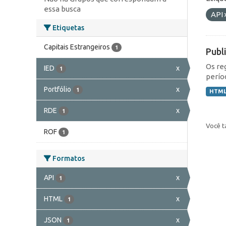
essa busca
API
Etiquetas
Capitais Estrangeiros
1
Publ
Os re
IED
x
1
perío
Portfólio
x
1
HTM
RDE
x
1
Você t
ROF
1
Formatos
API
x
1
HTML
x
1
JSON
x
1