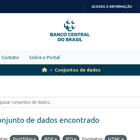
ACESSO À INFORMAÇÃO
IR
PARA
O
CONTEÚDO
Contato
Sobre o Portal
Conjuntos de dados
onjunto de dados encontrado
etas:
Portfólio
RDE
IED
Formatos:
HTML