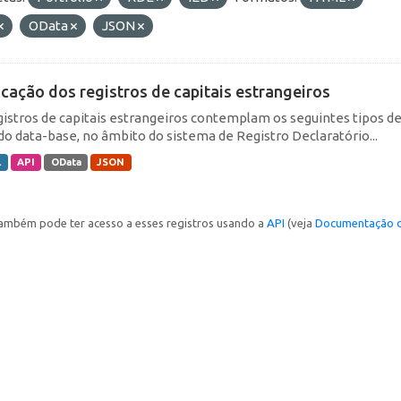
OData
JSON
icação dos registros de capitais estrangeiros
gistros de capitais estrangeiros contemplam os seguintes tipos d
do data-base, no âmbito do sistema de Registro Declaratório...
L
API
OData
JSON
ambém pode ter acesso a esses registros usando a
API
(veja
Documentação d