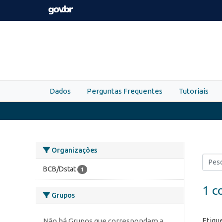
Skip to main content
Dados
Perguntas Frequentes
Tutoriais
Organizações
BCB/Dstat
1
1 c
Grupos
Etiqu
Não há Grupos que correspondam a