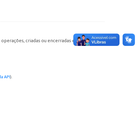
e operações, criadas ou encerradas em cada
a API
).