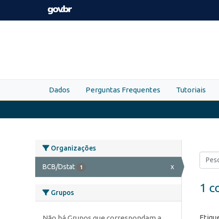
Skip to main content
Dados
Perguntas Frequentes
Tutoriais
Organizações
BCB/Dstat
x
1
1 c
Grupos
Etiqu
Não há Grupos que correspondam a