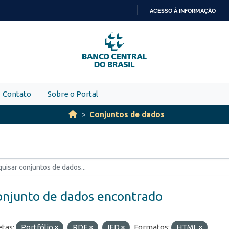
ACESSO À INFORMAÇÃO
IR
PARA
O
CONTEÚDO
Contato
Sobre o Portal
Conjuntos de dados
onjunto de dados encontrado
etas:
Portfólio
RDE
IED
Formatos:
HTML