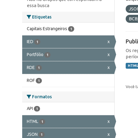
essa busca
JSO
Etiquetas
BCB
Capitais Estrangeiros
1
Publ
IED
x
1
Os re
Portfólio
x
1
perío
HTM
RDE
x
1
ROF
1
Você t
Formatos
API
1
HTML
x
1
JSON
x
1