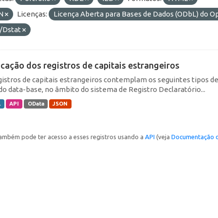
N
Licenças:
Licença Aberta para Bases de Dados (ODbL) do
/Dstat
icação dos registros de capitais estrangeiros
gistros de capitais estrangeiros contemplam os seguintes tipos d
do data-base, no âmbito do sistema de Registro Declaratório...
L
API
OData
JSON
ambém pode ter acesso a esses registros usando a
API
(veja
Documentação d